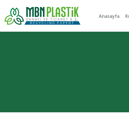
Anasayfa
K