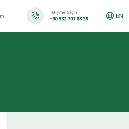
İletişime Geçin
rdürülebilirlik
Ürünler
Üretim
İletişim
EN
im
+90 532 707 88 38