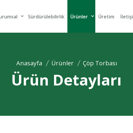
Anasayfa
Kurumsal
Sü
urumsal
Sürdürülebilirlik
Ürünler
Üretim
İletiş
Anasayfa
Ürünler
Çöp Torbası
Ürün Detayları