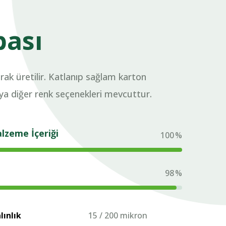
bası
rak üretilir. Katlanıp sağlam karton
eya diğer renk seçenekleri mevcuttur.
lzeme İçeriği
100
%
98
%
ınlık
15 / 200 mikron