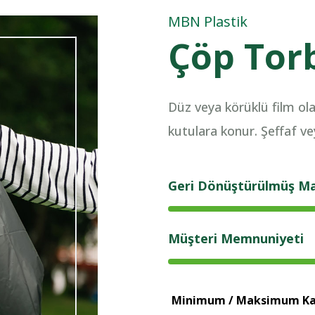
MBN Plastik
Çöp Tor
Düz veya körüklü film ola
kutulara konur. Şeffaf v
Geri Dönüştürülmüş Ma
Müşteri Memnuniyeti
Minimum / Maksimum Kal